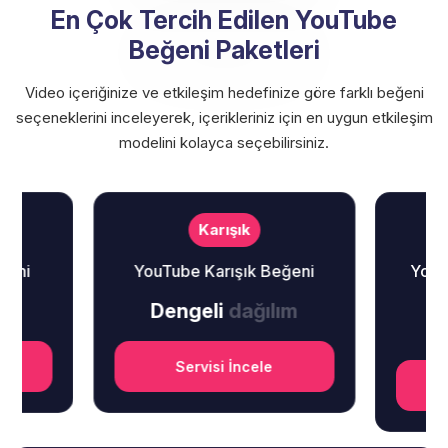
En Çok Tercih Edilen YouTube
Beğeni Paketleri
Video içeriğinize ve etkileşim hedefinize göre farklı beğeni
seçeneklerini inceleyerek, içerikleriniz için en uygun etkileşim
modelini kolayca seçebilirsiniz.
Karışık
YouTube Karışık Beğeni
YouTube 
Dengeli
dağılım
Doğa
Servisi İncele
Ser