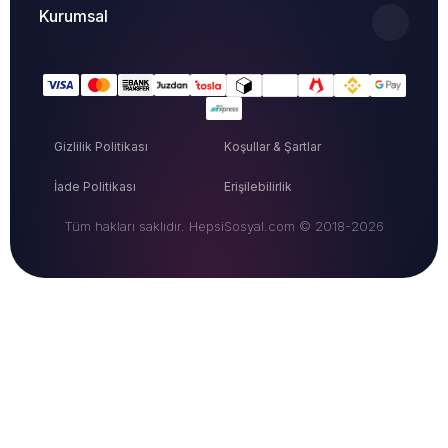
Kurumsal
Gizlilik Politikası
Koşullar & Şartlar
İade Politikası
Erişilebilirlik
Tüm hakları saklıdır. HepsiSosyal.com © 2018-2026