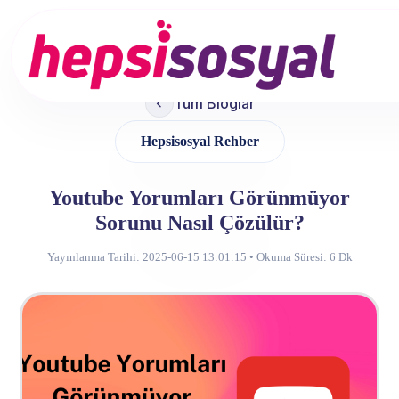
Services
Tüm Bloglar
About Us
Hepsisosyal Rehber
Blog
Youtube Yorumları Görünmüyor
Contact
Sorunu Nasıl Çözülür?
Yayınlanma Tarihi: 2025-06-15 13:01:15 • Okuma Süresi:
6 Dk
Sign up
Sign in