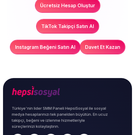
Ücretsiz Hesap Oluştur
TikTok Takipçi Satın Al
Instagram Beğeni Satın Al
Davet Et Kazan
Türkiye'nin lider SMM Paneli HepsiSosyal ile sosyal
medya hesaplarınızı tek panelden büyütün. En ucuz
takipçi, beğeni ve izlenme hizmetleriyle
süreçlerinizi kolaylaştırın.