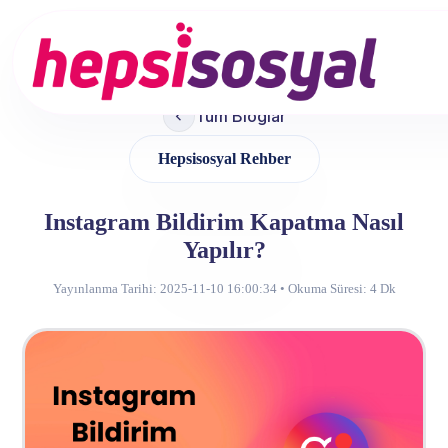
Services
Tüm Bloglar
About Us
Hepsisosyal Rehber
Blog
Instagram Bildirim Kapatma Nasıl
Contact
Yapılır?
Yayınlanma Tarihi: 2025-11-10 16:00:34 • Okuma Süresi:
4 Dk
Sign up
Sign in