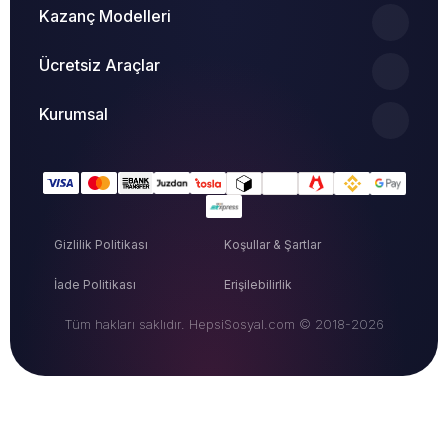
Kazanç Modelleri
Ücretsiz Araçlar
Kurumsal
Gizlilik Politikası
Koşullar & Şartlar
İade Politikası
Erişilebilirlik
Tüm hakları saklıdır. HepsiSosyal.com © 2018-2026