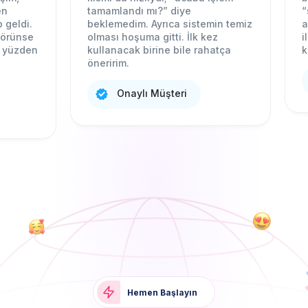
n
tamamlandı mı?” diye
“
geldi.
beklemedim. Ayrıca sistemin temiz
a
görünse
olması hoşuma gitti. İlk kez
i
O yüzden
kullanacak birine bile rahatça
k
öneririm.
Onaylı Müşteri
Hemen Başlayın