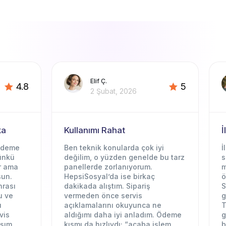
Elif Ç.
4.8
5
2 Şubat, 2026
a
Kullanımı Rahat
İ
ödeme
Ben teknik konularda çok iyi
İ
ünkü
değilim, o yüzden genelde bu tarz
s
r ama
panellerde zorlanıyorum.
m
un.
HepsiSosyal’da ise birkaç
ö
rası
dakikada alıştım. Sipariş
Si
u ve
vermeden önce servis
g
açıklamalarını okuyunca ne
T
vis
aldığımı daha iyi anladım. Ödeme
g
şım,
kısmı da hızlıydı; “acaba işlem
b